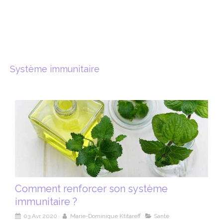
Marie-Dominique Ktitareff
Energéticienne à Mouans-Sartoux
Système immunitaire
Comment renforcer son système
immunitaire ?
03 Avr 2020
Marie-Dominique Ktitareff
Santé