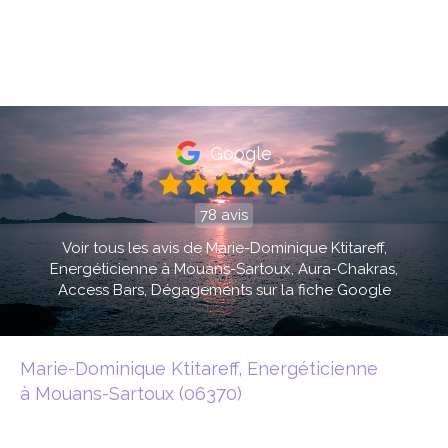
Marie-Dominique Ktitareff
Energéticienne à Mouans-Sartoux
Google
78 avis
Voir tous les avis de Marie-Dominique Ktitareff,
Energéticienne à Mouans-Sartoux, Aura-Chakras,
Access Bars, Dégagements sur la fiche Google
Marie-Dominique Ktitareff, Energéticienne
à Mouans-Sartoux (06370)