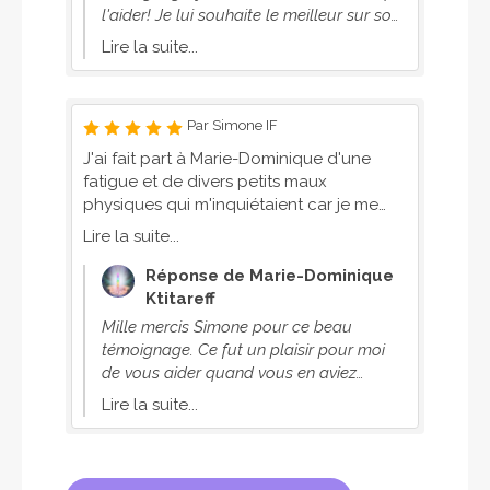
bienveillance de marie, ses parents et ses
l'aider! Je lui souhaite le meilleur sur son
professeurs
chemin.
Lire la suite...
Par Simone IF
J'ai fait part à Marie-Dominique d'une
fatigue et de divers petits maux
physiques qui m'inquiétaient car je me
demandais si je n'avais pas récupéré
Lire la suite...
quelque entité néfaste pour moi. A
distance, Marie-Dominique a vérifié et a
Réponse de Marie-Dominique
pu me rassurer sur ce point. Elle a ensuite
Ktitareff
fait un travail très approfondi sur mes
Mille mercis Simone pour ce beau
chakras qu'elle a ouverts et remplis de
témoignage. Ce fut un plaisir pour moi
lumière. Elle a également coupé des liens
de vous aider quand vous en aviez
toxiques avec un certain nombre de
besoin. A bientôt, prenez bien soin de
Lire la suite...
personnes avant de remplir mon aura de
vous...
lumière. Marie-Dominique est une
personne pleine de compétences variées
que je recommande sans hésiter. Simone