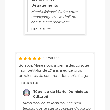
Access Bars,
Acces
personn
Dégagements
Déga
pourraie
, votre
Merci beaucoup Colette! Je
Un immense merci Myrtille, ton
l'effica
it au
suis heureuse d'avoir pu vous
témoi
après d
e
aider. Merci pour votre
coeur.
d'autres p
 soin de
confiance, à bientôt.
soin é
Lire la suite...
Lire la
pour ta 
aidée.
profess
chakra
Domini
nouvel
nouvelles portes,
espace
Par Marianne
la réu
Bonjour, Marie nous a bien aidés lorsque
mon petit-fils de 17 ans a eu de gros
problemes de sommeil, donc très fatigué
à ne plus savoir aller à l’école pendant 4
Lire la suite...
mois Marie a travaillé sur ses chacras, son
ancrage, son energie etc..et après 15
Réponse de Marie-Dominique
jours il est retourné à l’école sans -
Ktitareff
presque- problèmes.. Il rattrape
Merci beaucoup Mimi pour ce beau
doucement son année grâce à la
témoignage, je suis si contente d'avoir pu