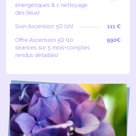
énergétiques & 1 nettoyage
des lieux)
Soin Ascension 5D (1h)
111 €
Offre Ascension 5D (10
990€
séances sur 5 mois+comptes
rendus détaillés)