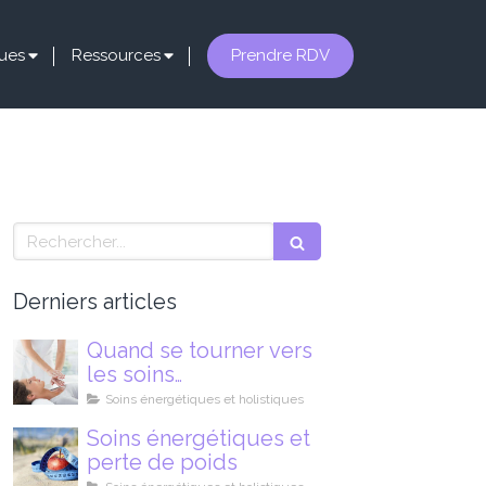
Prendre RDV
ques
Ressources
Rechercher
Derniers articles
Quand se tourner vers
les soins
énergétiques?
Soins énergétiques et holistiques
Soins énergétiques et
perte de poids