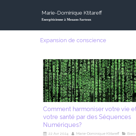
Marie-Dominique Ktitareff
Energéticienne à Mouans-Sartoux
Expansion de conscience
Comment harmoniser votre vie e
votre santé par des Séquences
Numériques?
22 Avr 2024
Marie-Dominique Ktitareff
Bien-