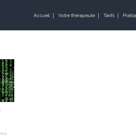
Accueil
Votre thérapeute
Tarifs
Prati
t
Etre