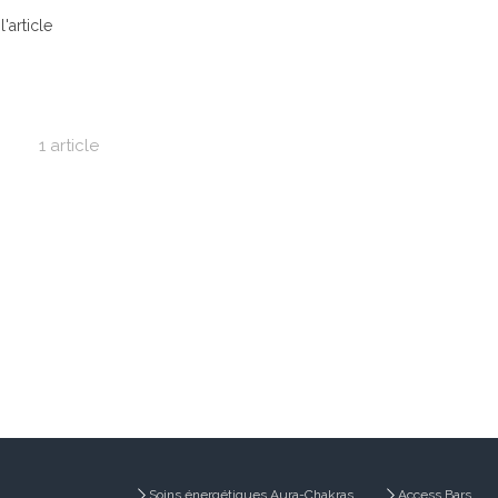
l'article
1 article
Soins énergétiques Aura-Chakras
Access Bars