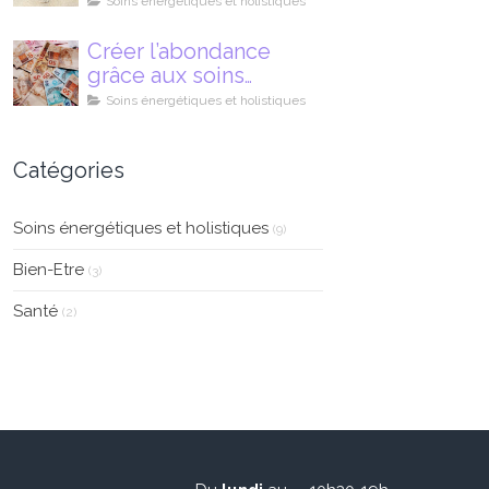
Soins énergétiques et holistiques
Créer l’abondance
grâce aux soins
énergétiques
Soins énergétiques et holistiques
Catégories
Soins énergétiques et holistiques
(9)
Bien-Etre
(3)
Santé
(2)