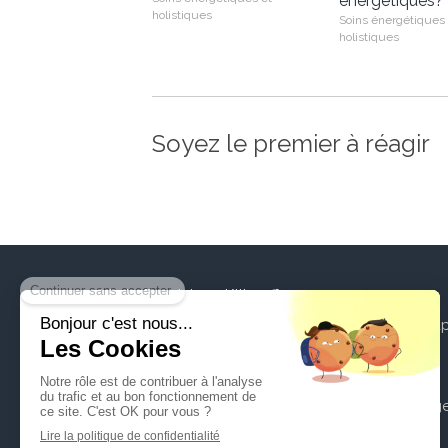
énergétiques?
holistiques
Soins énergétiques 
holistiques
Soyez le premier à réagir
Marie-Dominique Ktitareff
Accueil
Energéticienne
Votre théra
La séance
520 Route des Aspres
06370
Mouans-Sartoux
Tarifs
France
Témoignag
Afficher le téléphone
Contact