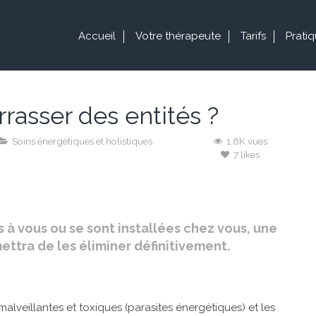
Accueil
Votre thérapeute
Tarifs
Prati
asser des entités ?
Soins énergétiques et holistiques
1.6K vues
7 likes
 à vous ou se sont installées chez vous, une
tra de les éliminer définitivement.
alveillantes et toxiques (parasites énergétiques) et les