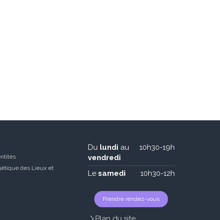
Du
lundi
au
10h30-19h
ntités
vendredi
étique des Lieux et
Le
samedi
10h30-12h
Prendre rendez-vous
Plan du site