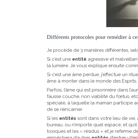
Différents protocoles pour remédier à ce
Je procède de 3 manières différentes, selo
Si c’est une
entité
agressive et malveillant
la lumière. Je vous explique ensuite co
Si c’est une âme perdue, j’effectue un rit
âme à monter dans le monde des Esprits.
Parfois, l’âme qui est prisonnière dans l’
fausse couche, non viabilité du fœtus, et
spéciale, à laquelle la maman participe a
de se réincarner.
Si les
entités
sont dans votre lieu de vie, 
bureau, ou n’importe quel espace, et qu’il
toxiques et les « résidus » et je referme d
empêchera d’autres
entités
d’entrer ulté