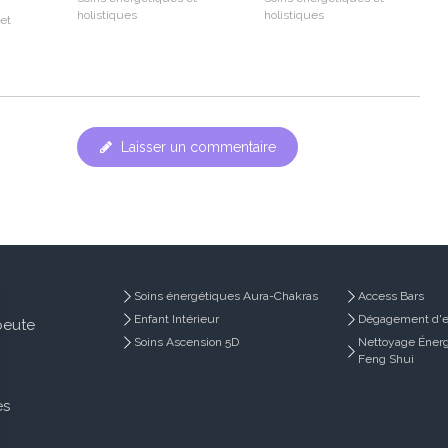
holistiques
holistiques
et
Laisser un commentaire
Soins énergétiques Aura-Chakras
Access Bars
Enfant Intérieur
Dégagement d'e
peute
Soins Ascension 5D
Nettoyage Énerg
Feng Shui
es