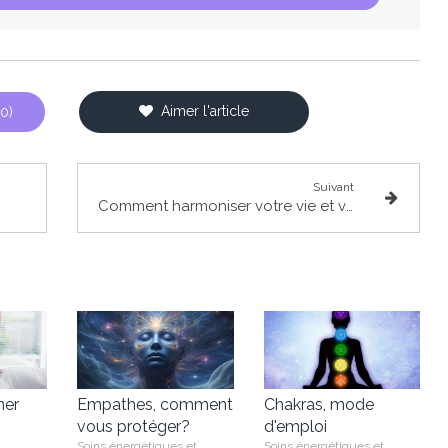
Aimer l'article
0)
Suivant
Comment harmoniser votre vie et votre santé par des Séquences Numériques?
ner
Empathes, comment
Chakras, mode
vous protéger?
d'emploi
Soins énergétiques et
Soins énergétiques et