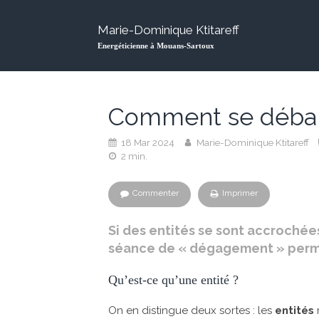
Marie-Dominique Ktitareff
Energéticienne à Mouans-Sartoux
Comment se débarr
18 Mar 2024
Marie-Dominique Ktitareff
2 min.
Commenter
Imprimer
Si des entités se sont accrochées
séance de « dégagement » permet
Qu’est-ce qu’une entité ?
On en distingue deux sortes : les
entités
m